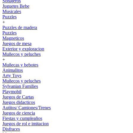
Sonajeros
Juguetes Bebe
Musicales
Puzzles
+
Puzzles de madera
Puzzles
Magneticos
Juegos de mesa
Exterior y exploracion
Muñecos y peluches
+
Muñecas y bebotes
Animalitos
Arty Toys
Muñecos y peluches
Sylvanian Families
Playmobil
Juegos de Cartas
Juegos didacticos
Autitos/ Camiones/Trenes
Juegos de ciencia
Fiestas y cumpleaños
Juegos de rol e imitacion
Disfraces