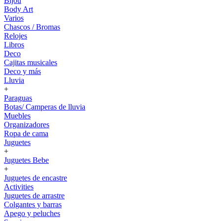
Bijou
Body Art
Varios
Chascos / Bromas
Relojes
Libros
Deco
Cajitas musicales
Deco y más
Lluvia
+
Paraguas
Botas/ Camperas de lluvia
Muebles
Organizadores
Ropa de cama
Juguetes
+
Juguetes Bebe
+
Juguetes de encastre
Activities
Juguetes de arrastre
Colgantes y barras
Apego y peluches