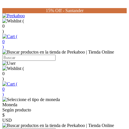
15% Off - Santander
(
0
)
(
0
)
(
0
)
(
0
)
Moneda
Según producto
$
USD