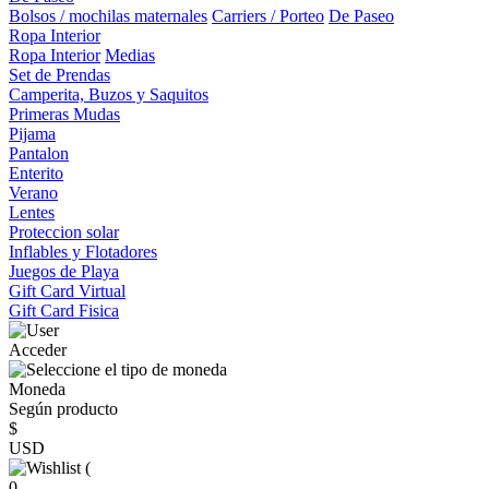
Bolsos / mochilas maternales
Carriers / Porteo
De Paseo
Ropa Interior
Ropa Interior
Medias
Set de Prendas
Camperita, Buzos y Saquitos
Primeras Mudas
Pijama
Pantalon
Enterito
Verano
Lentes
Proteccion solar
Inflables y Flotadores
Juegos de Playa
Gift Card Virtual
Gift Card Fisica
Acceder
Moneda
Según producto
$
USD
(
0