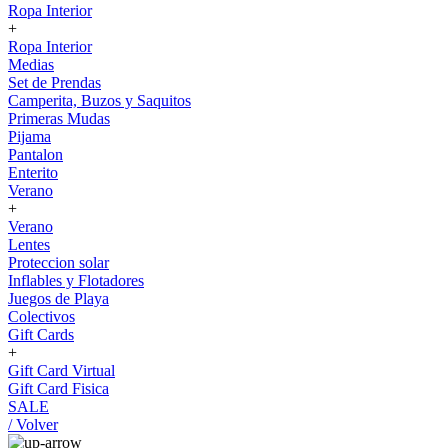
Ropa Interior
+
Ropa Interior
Medias
Set de Prendas
Camperita, Buzos y Saquitos
Primeras Mudas
Pijama
Pantalon
Enterito
Verano
+
Verano
Lentes
Proteccion solar
Inflables y Flotadores
Juegos de Playa
Colectivos
Gift Cards
+
Gift Card Virtual
Gift Card Fisica
SALE
/ Volver