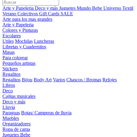
Arte y Papeleria
Deco y más
Juguetes
Mundo Bebe
Universo Textil
Verano
Colectivos
Gift Cards
SALE
Arte para los mas grandes
Arte y Papeleria
Colores y Pinturas
Escolares
Utiles
Mochilas
Luncheras
Libretas y Cuadernitos
Masas
Para colorear
Pequeños artistas
Stickers
Regalitos
Regalitos
Bijou
Body Art
Varios
Chascos / Bromas
Relojes
Libros
Deco
Cajitas musicales
Deco y más
Lluvia
Paraguas
Botas/ Camperas de lluvia
Muebles
Organizadores
Ropa de cama
Juguetes Bebe