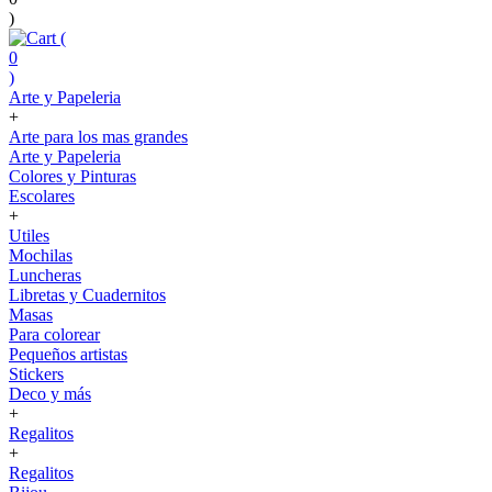
)
(
0
)
Arte y Papeleria
+
Arte para los mas grandes
Arte y Papeleria
Colores y Pinturas
Escolares
+
Utiles
Mochilas
Luncheras
Libretas y Cuadernitos
Masas
Para colorear
Pequeños artistas
Stickers
Deco y más
+
Regalitos
+
Regalitos