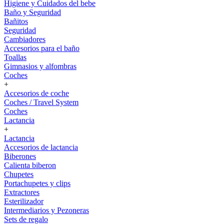
Higiene y Cuidados del bebe
Baño y Seguridad
Bañitos
Seguridad
Cambiadores
Accesorios para el baño
Toallas
Gimnasios y alfombras
Coches
+
Accesorios de coche
Coches / Travel System
Coches
Lactancia
+
Lactancia
Accesorios de lactancia
Biberones
Calienta biberon
Chupetes
Portachupetes y clips
Extractores
Esterilizador
Intermediarios y Pezoneras
Sets de regalo