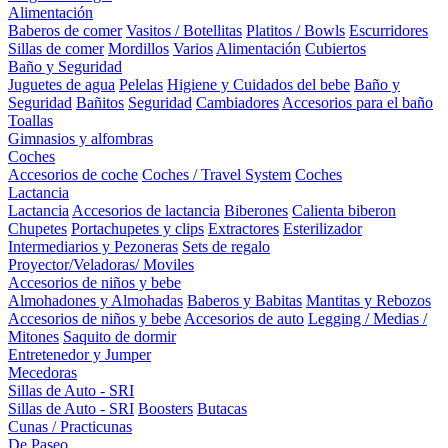
Alimentación
Baberos de comer
Vasitos / Botellitas
Platitos / Bowls
Escurridores
Sillas de comer
Mordillos
Varios
Alimentación
Cubiertos
Baño y Seguridad
Juguetes de agua
Pelelas
Higiene y Cuidados del bebe
Baño y
Seguridad
Bañitos
Seguridad
Cambiadores
Accesorios para el baño
Toallas
Gimnasios y alfombras
Coches
Accesorios de coche
Coches / Travel System
Coches
Lactancia
Lactancia
Accesorios de lactancia
Biberones
Calienta biberon
Chupetes
Portachupetes y clips
Extractores
Esterilizador
Intermediarios y Pezoneras
Sets de regalo
Proyector/Veladoras/ Moviles
Accesorios de niños y bebe
Almohadones y Almohadas
Baberos y Babitas
Mantitas y Rebozos
Accesorios de niños y bebe
Accesorios de auto
Legging / Medias /
Mitones
Saquito de dormir
Entretenedor y Jumper
Mecedoras
Sillas de Auto - SRI
Sillas de Auto - SRI
Boosters
Butacas
Cunas / Practicunas
De Paseo