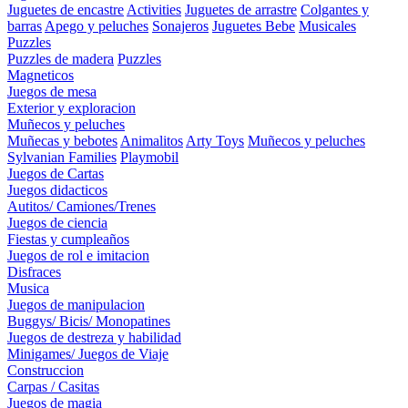
Juguetes de encastre
Activities
Juguetes de arrastre
Colgantes y
barras
Apego y peluches
Sonajeros
Juguetes Bebe
Musicales
Puzzles
Puzzles de madera
Puzzles
Magneticos
Juegos de mesa
Exterior y exploracion
Muñecos y peluches
Muñecas y bebotes
Animalitos
Arty Toys
Muñecos y peluches
Sylvanian Families
Playmobil
Juegos de Cartas
Juegos didacticos
Autitos/ Camiones/Trenes
Juegos de ciencia
Fiestas y cumpleaños
Juegos de rol e imitacion
Disfraces
Musica
Juegos de manipulacion
Buggys/ Bicis/ Monopatines
Juegos de destreza y habilidad
Minigames/ Juegos de Viaje
Construccion
Carpas / Casitas
Juegos de magia