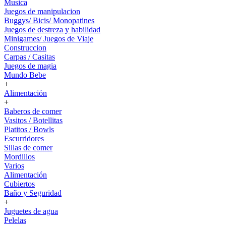
Musica
Juegos de manipulacion
Buggys/ Bicis/ Monopatines
Juegos de destreza y habilidad
Minigames/ Juegos de Viaje
Construccion
Carpas / Casitas
Juegos de magia
Mundo Bebe
+
Alimentación
+
Baberos de comer
Vasitos / Botellitas
Platitos / Bowls
Escurridores
Sillas de comer
Mordillos
Varios
Alimentación
Cubiertos
Baño y Seguridad
+
Juguetes de agua
Pelelas