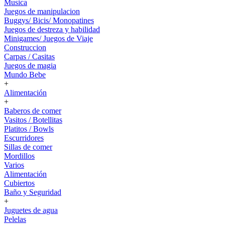
Musica
Juegos de manipulacion
Buggys/ Bicis/ Monopatines
Juegos de destreza y habilidad
Minigames/ Juegos de Viaje
Construccion
Carpas / Casitas
Juegos de magia
Mundo Bebe
+
Alimentación
+
Baberos de comer
Vasitos / Botellitas
Platitos / Bowls
Escurridores
Sillas de comer
Mordillos
Varios
Alimentación
Cubiertos
Baño y Seguridad
+
Juguetes de agua
Pelelas