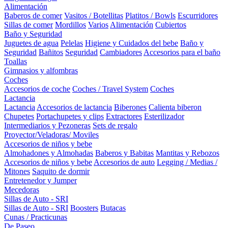
Alimentación
Baberos de comer
Vasitos / Botellitas
Platitos / Bowls
Escurridores
Sillas de comer
Mordillos
Varios
Alimentación
Cubiertos
Baño y Seguridad
Juguetes de agua
Pelelas
Higiene y Cuidados del bebe
Baño y
Seguridad
Bañitos
Seguridad
Cambiadores
Accesorios para el baño
Toallas
Gimnasios y alfombras
Coches
Accesorios de coche
Coches / Travel System
Coches
Lactancia
Lactancia
Accesorios de lactancia
Biberones
Calienta biberon
Chupetes
Portachupetes y clips
Extractores
Esterilizador
Intermediarios y Pezoneras
Sets de regalo
Proyector/Veladoras/ Moviles
Accesorios de niños y bebe
Almohadones y Almohadas
Baberos y Babitas
Mantitas y Rebozos
Accesorios de niños y bebe
Accesorios de auto
Legging / Medias /
Mitones
Saquito de dormir
Entretenedor y Jumper
Mecedoras
Sillas de Auto - SRI
Sillas de Auto - SRI
Boosters
Butacas
Cunas / Practicunas
De Paseo