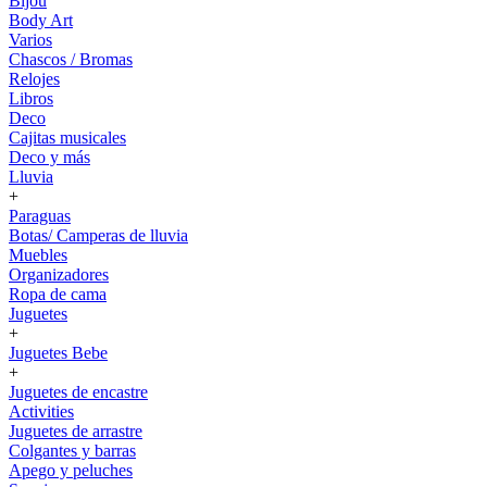
Bijou
Body Art
Varios
Chascos / Bromas
Relojes
Libros
Deco
Cajitas musicales
Deco y más
Lluvia
+
Paraguas
Botas/ Camperas de lluvia
Muebles
Organizadores
Ropa de cama
Juguetes
+
Juguetes Bebe
+
Juguetes de encastre
Activities
Juguetes de arrastre
Colgantes y barras
Apego y peluches