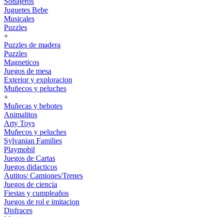
Sonajeros
Juguetes Bebe
Musicales
Puzzles
+
Puzzles de madera
Puzzles
Magneticos
Juegos de mesa
Exterior y exploracion
Muñecos y peluches
+
Muñecas y bebotes
Animalitos
Arty Toys
Muñecos y peluches
Sylvanian Families
Playmobil
Juegos de Cartas
Juegos didacticos
Autitos/ Camiones/Trenes
Juegos de ciencia
Fiestas y cumpleaños
Juegos de rol e imitacion
Disfraces