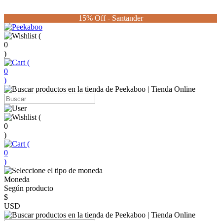
15% Off - Santander
(
0
)
(
0
)
(
0
)
(
0
)
Moneda
Según producto
$
USD