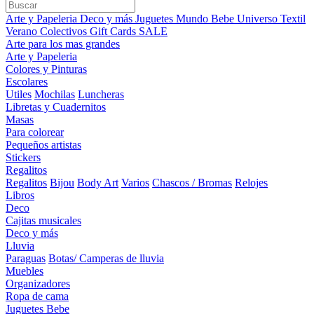
Arte y Papeleria
Deco y más
Juguetes
Mundo Bebe
Universo Textil
Verano
Colectivos
Gift Cards
SALE
Arte para los mas grandes
Arte y Papeleria
Colores y Pinturas
Escolares
Utiles
Mochilas
Luncheras
Libretas y Cuadernitos
Masas
Para colorear
Pequeños artistas
Stickers
Regalitos
Regalitos
Bijou
Body Art
Varios
Chascos / Bromas
Relojes
Libros
Deco
Cajitas musicales
Deco y más
Lluvia
Paraguas
Botas/ Camperas de lluvia
Muebles
Organizadores
Ropa de cama
Juguetes Bebe