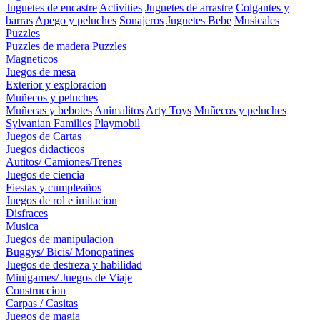
Juguetes de encastre
Activities
Juguetes de arrastre
Colgantes y
barras
Apego y peluches
Sonajeros
Juguetes Bebe
Musicales
Puzzles
Puzzles de madera
Puzzles
Magneticos
Juegos de mesa
Exterior y exploracion
Muñecos y peluches
Muñecas y bebotes
Animalitos
Arty Toys
Muñecos y peluches
Sylvanian Families
Playmobil
Juegos de Cartas
Juegos didacticos
Autitos/ Camiones/Trenes
Juegos de ciencia
Fiestas y cumpleaños
Juegos de rol e imitacion
Disfraces
Musica
Juegos de manipulacion
Buggys/ Bicis/ Monopatines
Juegos de destreza y habilidad
Minigames/ Juegos de Viaje
Construccion
Carpas / Casitas
Juegos de magia