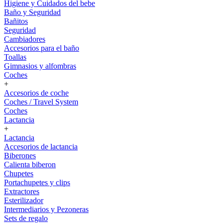
Higiene y Cuidados del bebe
Baño y Seguridad
Bañitos
Seguridad
Cambiadores
Accesorios para el baño
Toallas
Gimnasios y alfombras
Coches
+
Accesorios de coche
Coches / Travel System
Coches
Lactancia
+
Lactancia
Accesorios de lactancia
Biberones
Calienta biberon
Chupetes
Portachupetes y clips
Extractores
Esterilizador
Intermediarios y Pezoneras
Sets de regalo