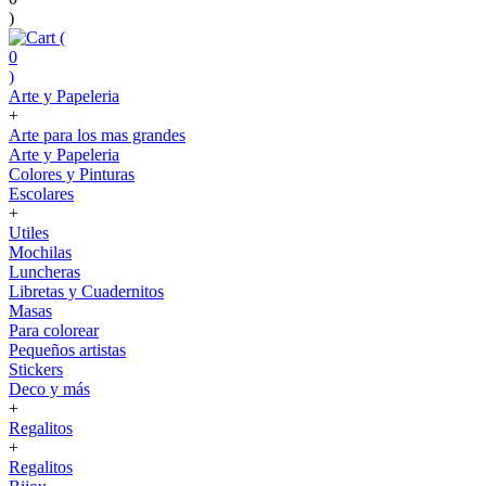
)
(
0
)
Arte y Papeleria
+
Arte para los mas grandes
Arte y Papeleria
Colores y Pinturas
Escolares
+
Utiles
Mochilas
Luncheras
Libretas y Cuadernitos
Masas
Para colorear
Pequeños artistas
Stickers
Deco y más
+
Regalitos
+
Regalitos