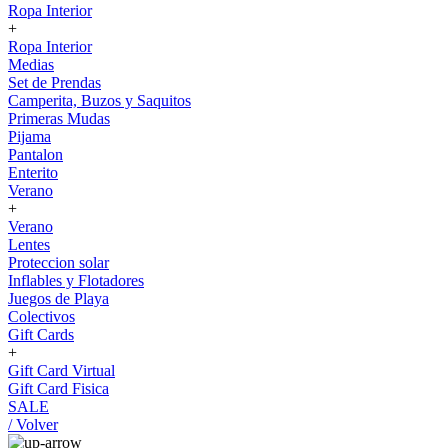
Ropa Interior
+
Ropa Interior
Medias
Set de Prendas
Camperita, Buzos y Saquitos
Primeras Mudas
Pijama
Pantalon
Enterito
Verano
+
Verano
Lentes
Proteccion solar
Inflables y Flotadores
Juegos de Playa
Colectivos
Gift Cards
+
Gift Card Virtual
Gift Card Fisica
SALE
/ Volver