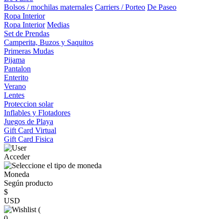
Bolsos / mochilas maternales
Carriers / Porteo
De Paseo
Ropa Interior
Ropa Interior
Medias
Set de Prendas
Camperita, Buzos y Saquitos
Primeras Mudas
Pijama
Pantalon
Enterito
Verano
Lentes
Proteccion solar
Inflables y Flotadores
Juegos de Playa
Gift Card Virtual
Gift Card Fisica
Acceder
Moneda
Según producto
$
USD
(
0