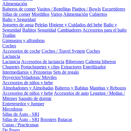
Alimentación
Baberos de comer
Vasitos / Botellitas
Platitos / Bowls
Escurridores
Sillas de comer
Mordillos
Varios
Alimentación
Cubiertos
Baño y Seguridad
Juguetes de agua
Pelelas
Higiene y Cuidados del bebe
Baño y
Seguridad
Bañitos
Seguridad
Cambiadores
Accesorios para el baño
Toallas
Gimnasios y alfombras
Coches
Accesorios de coche
Coches / Travel System
Coches
Lactancia
Lactancia
Accesorios de lactancia
Biberones
Calienta biberon
Chupetes
Portachupetes y clips
Extractores
Esterilizador
Intermediarios y Pezoneras
Sets de regalo
Proyector/Veladoras/ Moviles
Accesorios de niños y bebe
Almohadones y Almohadas
Baberos y Babitas
Mantitas y Rebozos
Accesorios de niños y bebe
Accesorios de auto
Legging / Medias /
Mitones
Saquito de dormir
Entretenedor y Jumper
Mecedoras
Sillas de Auto - SRI
Sillas de Auto - SRI
Boosters
Butacas
Cunas / Practicunas
De Paseo