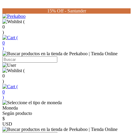
15% Off - Santander
(
0
)
(
0
)
(
0
)
(
0
)
Moneda
Según producto
$
USD