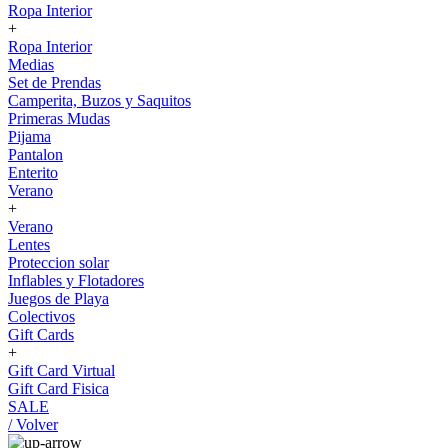
Ropa Interior
+
Ropa Interior
Medias
Set de Prendas
Camperita, Buzos y Saquitos
Primeras Mudas
Pijama
Pantalon
Enterito
Verano
+
Verano
Lentes
Proteccion solar
Inflables y Flotadores
Juegos de Playa
Colectivos
Gift Cards
+
Gift Card Virtual
Gift Card Fisica
SALE
/ Volver