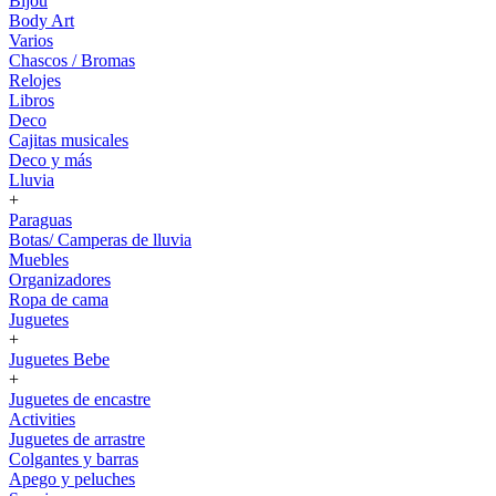
Bijou
Body Art
Varios
Chascos / Bromas
Relojes
Libros
Deco
Cajitas musicales
Deco y más
Lluvia
+
Paraguas
Botas/ Camperas de lluvia
Muebles
Organizadores
Ropa de cama
Juguetes
+
Juguetes Bebe
+
Juguetes de encastre
Activities
Juguetes de arrastre
Colgantes y barras
Apego y peluches