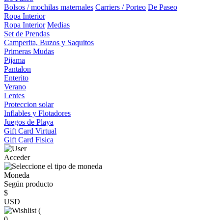
Bolsos / mochilas maternales
Carriers / Porteo
De Paseo
Ropa Interior
Ropa Interior
Medias
Set de Prendas
Camperita, Buzos y Saquitos
Primeras Mudas
Pijama
Pantalon
Enterito
Verano
Lentes
Proteccion solar
Inflables y Flotadores
Juegos de Playa
Gift Card Virtual
Gift Card Fisica
Acceder
Moneda
Según producto
$
USD
(
0