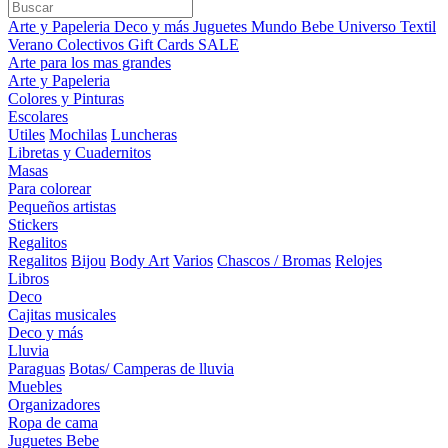
Arte y Papeleria
Deco y más
Juguetes
Mundo Bebe
Universo Textil
Verano
Colectivos
Gift Cards
SALE
Arte para los mas grandes
Arte y Papeleria
Colores y Pinturas
Escolares
Utiles
Mochilas
Luncheras
Libretas y Cuadernitos
Masas
Para colorear
Pequeños artistas
Stickers
Regalitos
Regalitos
Bijou
Body Art
Varios
Chascos / Bromas
Relojes
Libros
Deco
Cajitas musicales
Deco y más
Lluvia
Paraguas
Botas/ Camperas de lluvia
Muebles
Organizadores
Ropa de cama
Juguetes Bebe