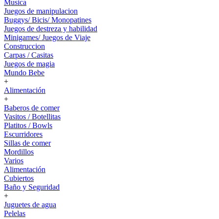
Musica
Juegos de manipulacion
Buggys/ Bicis/ Monopatines
Juegos de destreza y habilidad
Minigames/ Juegos de Viaje
Construccion
Carpas / Casitas
Juegos de magia
Mundo Bebe
+
Alimentación
+
Baberos de comer
Vasitos / Botellitas
Platitos / Bowls
Escurridores
Sillas de comer
Mordillos
Varios
Alimentación
Cubiertos
Baño y Seguridad
+
Juguetes de agua
Pelelas