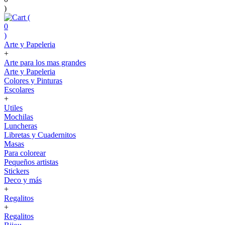
)
(
0
)
Arte y Papeleria
+
Arte para los mas grandes
Arte y Papeleria
Colores y Pinturas
Escolares
+
Utiles
Mochilas
Luncheras
Libretas y Cuadernitos
Masas
Para colorear
Pequeños artistas
Stickers
Deco y más
+
Regalitos
+
Regalitos