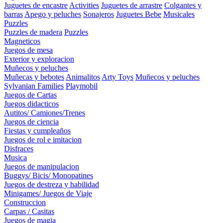
Juguetes de encastre
Activities
Juguetes de arrastre
Colgantes y
barras
Apego y peluches
Sonajeros
Juguetes Bebe
Musicales
Puzzles
Puzzles de madera
Puzzles
Magneticos
Juegos de mesa
Exterior y exploracion
Muñecos y peluches
Muñecas y bebotes
Animalitos
Arty Toys
Muñecos y peluches
Sylvanian Families
Playmobil
Juegos de Cartas
Juegos didacticos
Autitos/ Camiones/Trenes
Juegos de ciencia
Fiestas y cumpleaños
Juegos de rol e imitacion
Disfraces
Musica
Juegos de manipulacion
Buggys/ Bicis/ Monopatines
Juegos de destreza y habilidad
Minigames/ Juegos de Viaje
Construccion
Carpas / Casitas
Juegos de magia