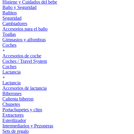
Higiene y Cuidados del bebe
Baño y Seguridad
Bañitos
Seguridad
Cambiadores
Accesorios para el baño
Toallas
Gimnasios y alfombras
Coches
+
Accesorios de coche
Coches / Travel System
Coches
Lactancia
+
Lactancia
Accesorios de lactancia
Biberones
Calienta biberon
Chupetes
Portachupetes y clips
Extractores
Esterilizador
Intermediarios y Pezoneras
Sets de regalo