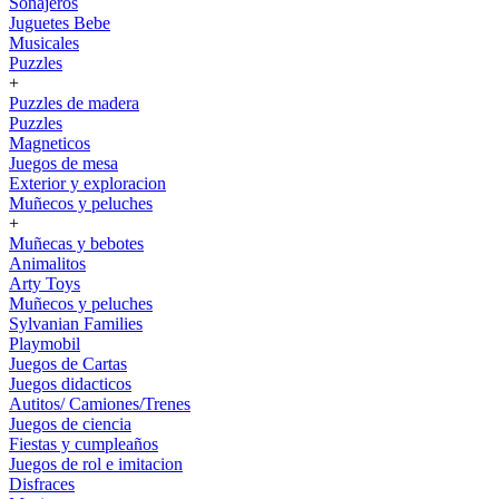
Sonajeros
Juguetes Bebe
Musicales
Puzzles
+
Puzzles de madera
Puzzles
Magneticos
Juegos de mesa
Exterior y exploracion
Muñecos y peluches
+
Muñecas y bebotes
Animalitos
Arty Toys
Muñecos y peluches
Sylvanian Families
Playmobil
Juegos de Cartas
Juegos didacticos
Autitos/ Camiones/Trenes
Juegos de ciencia
Fiestas y cumpleaños
Juegos de rol e imitacion
Disfraces