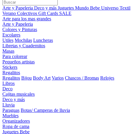
Arte y Papeleria
Deco y más
Juguetes
Mundo Bebe
Universo Textil
Verano
Colectivos
Gift Cards
SALE
Arte para los mas grandes
Arte y Papeleria
Colores y Pinturas
Escolares
Utiles
Mochilas
Luncheras
Libretas y Cuadernitos
Masas
Para colorear
Pequeños artistas
Stickers
Regalitos
Regalitos
Bijou
Body Art
Varios
Chascos / Bromas
Relojes
Libros
Deco
Cajitas musicales
Deco y más
Lluvia
Paraguas
Botas/ Camperas de lluvia
Muebles
Organizadores
Ropa de cama
Juguetes Bebe