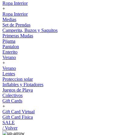
Ropa Interior
+
Ropa Interior
Medias
Set de Prendas
Camperita, Buzos y Saquitos
Primeras Mudas
Pijama
Pantalon
Enterito
Verano
+
Verano
Lentes
Proteccion solar
Inflables y Flotadores
Juegos de Playa
Colectivos
Gift Cards
+
Gift Card Virtual
Gift Card Fisica
SALE
/ Volver