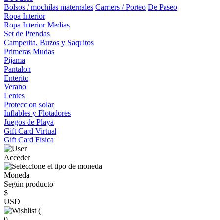
Bolsos / mochilas maternales
Carriers / Porteo
De Paseo
Ropa Interior
Ropa Interior
Medias
Set de Prendas
Camperita, Buzos y Saquitos
Primeras Mudas
Pijama
Pantalon
Enterito
Verano
Lentes
Proteccion solar
Inflables y Flotadores
Juegos de Playa
Gift Card Virtual
Gift Card Fisica
Acceder
Moneda
Según producto
$
USD
(
0