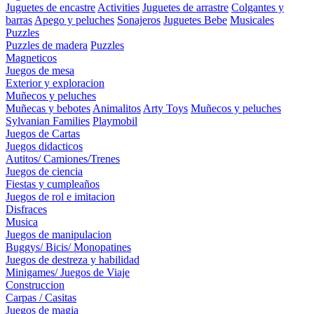
Juguetes de encastre
Activities
Juguetes de arrastre
Colgantes y
barras
Apego y peluches
Sonajeros
Juguetes Bebe
Musicales
Puzzles
Puzzles de madera
Puzzles
Magneticos
Juegos de mesa
Exterior y exploracion
Muñecos y peluches
Muñecas y bebotes
Animalitos
Arty Toys
Muñecos y peluches
Sylvanian Families
Playmobil
Juegos de Cartas
Juegos didacticos
Autitos/ Camiones/Trenes
Juegos de ciencia
Fiestas y cumpleaños
Juegos de rol e imitacion
Disfraces
Musica
Juegos de manipulacion
Buggys/ Bicis/ Monopatines
Juegos de destreza y habilidad
Minigames/ Juegos de Viaje
Construccion
Carpas / Casitas
Juegos de magia