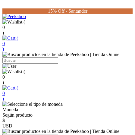
15% Off - Santander
(
0
)
(
0
)
(
0
)
(
0
)
Moneda
Según producto
$
USD