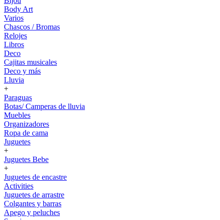
Bijou
Body Art
Varios
Chascos / Bromas
Relojes
Libros
Deco
Cajitas musicales
Deco y más
Lluvia
+
Paraguas
Botas/ Camperas de lluvia
Muebles
Organizadores
Ropa de cama
Juguetes
+
Juguetes Bebe
+
Juguetes de encastre
Activities
Juguetes de arrastre
Colgantes y barras
Apego y peluches