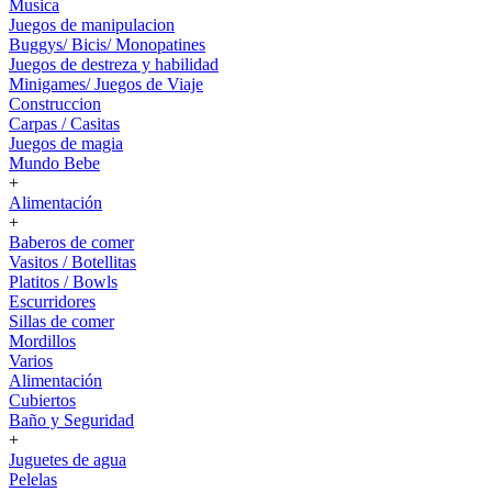
Musica
Juegos de manipulacion
Buggys/ Bicis/ Monopatines
Juegos de destreza y habilidad
Minigames/ Juegos de Viaje
Construccion
Carpas / Casitas
Juegos de magia
Mundo Bebe
+
Alimentación
+
Baberos de comer
Vasitos / Botellitas
Platitos / Bowls
Escurridores
Sillas de comer
Mordillos
Varios
Alimentación
Cubiertos
Baño y Seguridad
+
Juguetes de agua
Pelelas