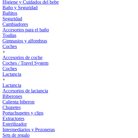
Higiene y Cuidados del bebe
Baño y Seguridad
Bañitos
Seguridad
Cambiadores
Accesorios para el baño
Toallas
Gimnasios y alfombras
Coches
+
Accesorios de coche
Coches / Travel System
Coches
Lactancia
+
Lactancia
Accesorios de lactancia
Biberones
Calienta biberon
Chupetes
Portachupetes y clips
Extractores
Esterilizador
Intermediarios y Pezoneras
Sets de regalo