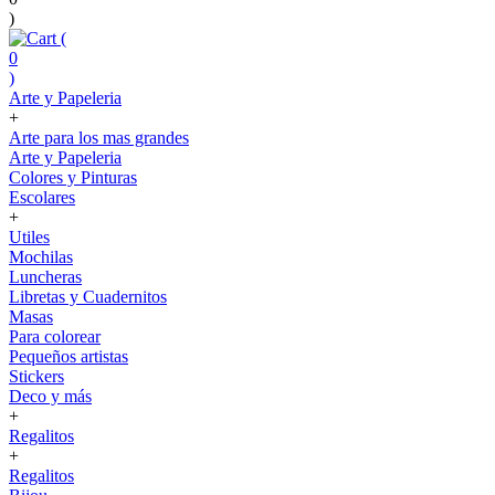
)
(
0
)
Arte y Papeleria
+
Arte para los mas grandes
Arte y Papeleria
Colores y Pinturas
Escolares
+
Utiles
Mochilas
Luncheras
Libretas y Cuadernitos
Masas
Para colorear
Pequeños artistas
Stickers
Deco y más
+
Regalitos
+
Regalitos