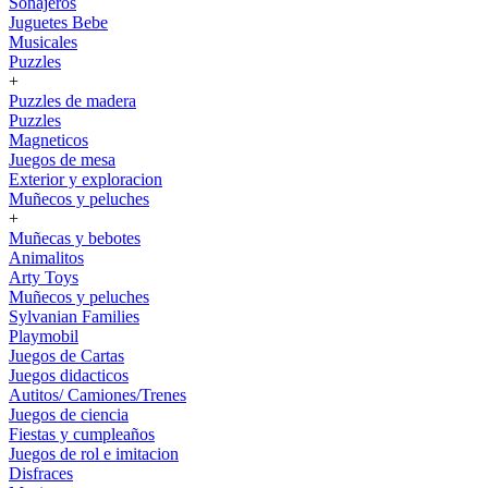
Sonajeros
Juguetes Bebe
Musicales
Puzzles
+
Puzzles de madera
Puzzles
Magneticos
Juegos de mesa
Exterior y exploracion
Muñecos y peluches
+
Muñecas y bebotes
Animalitos
Arty Toys
Muñecos y peluches
Sylvanian Families
Playmobil
Juegos de Cartas
Juegos didacticos
Autitos/ Camiones/Trenes
Juegos de ciencia
Fiestas y cumpleaños
Juegos de rol e imitacion
Disfraces