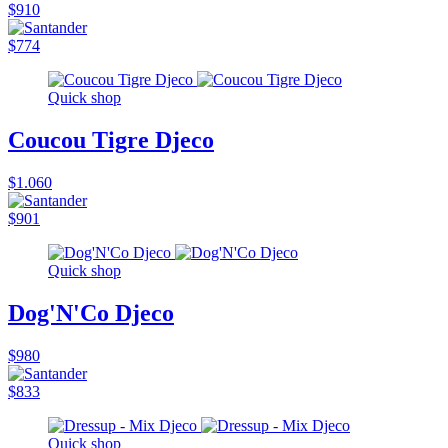
$910
$774
Quick shop
Coucou Tigre Djeco
$1.060
$901
Quick shop
Dog'N'Co Djeco
$980
$833
Quick shop