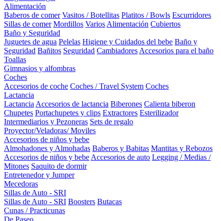
Alimentación
Baberos de comer
Vasitos / Botellitas
Platitos / Bowls
Escurridores
Sillas de comer
Mordillos
Varios
Alimentación
Cubiertos
Baño y Seguridad
Juguetes de agua
Pelelas
Higiene y Cuidados del bebe
Baño y
Seguridad
Bañitos
Seguridad
Cambiadores
Accesorios para el baño
Toallas
Gimnasios y alfombras
Coches
Accesorios de coche
Coches / Travel System
Coches
Lactancia
Lactancia
Accesorios de lactancia
Biberones
Calienta biberon
Chupetes
Portachupetes y clips
Extractores
Esterilizador
Intermediarios y Pezoneras
Sets de regalo
Proyector/Veladoras/ Moviles
Accesorios de niños y bebe
Almohadones y Almohadas
Baberos y Babitas
Mantitas y Rebozos
Accesorios de niños y bebe
Accesorios de auto
Legging / Medias /
Mitones
Saquito de dormir
Entretenedor y Jumper
Mecedoras
Sillas de Auto - SRI
Sillas de Auto - SRI
Boosters
Butacas
Cunas / Practicunas
De Paseo