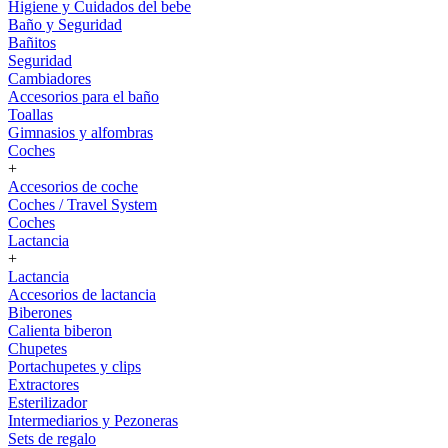
Higiene y Cuidados del bebe
Baño y Seguridad
Bañitos
Seguridad
Cambiadores
Accesorios para el baño
Toallas
Gimnasios y alfombras
Coches
+
Accesorios de coche
Coches / Travel System
Coches
Lactancia
+
Lactancia
Accesorios de lactancia
Biberones
Calienta biberon
Chupetes
Portachupetes y clips
Extractores
Esterilizador
Intermediarios y Pezoneras
Sets de regalo