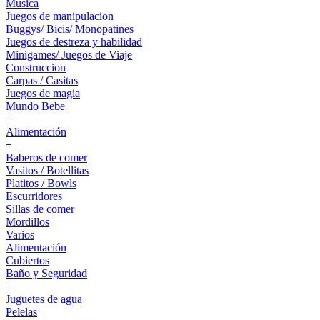
Musica
Juegos de manipulacion
Buggys/ Bicis/ Monopatines
Juegos de destreza y habilidad
Minigames/ Juegos de Viaje
Construccion
Carpas / Casitas
Juegos de magia
Mundo Bebe
+
Alimentación
+
Baberos de comer
Vasitos / Botellitas
Platitos / Bowls
Escurridores
Sillas de comer
Mordillos
Varios
Alimentación
Cubiertos
Baño y Seguridad
+
Juguetes de agua
Pelelas