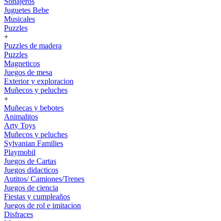
Sonajeros
Juguetes Bebe
Musicales
Puzzles
+
Puzzles de madera
Puzzles
Magneticos
Juegos de mesa
Exterior y exploracion
Muñecos y peluches
+
Muñecas y bebotes
Animalitos
Arty Toys
Muñecos y peluches
Sylvanian Families
Playmobil
Juegos de Cartas
Juegos didacticos
Autitos/ Camiones/Trenes
Juegos de ciencia
Fiestas y cumpleaños
Juegos de rol e imitacion
Disfraces