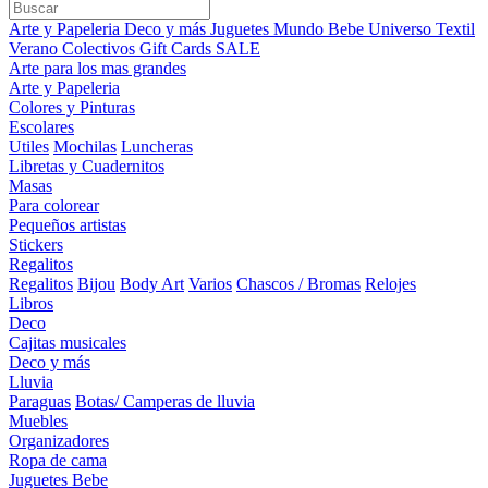
Arte y Papeleria
Deco y más
Juguetes
Mundo Bebe
Universo Textil
Verano
Colectivos
Gift Cards
SALE
Arte para los mas grandes
Arte y Papeleria
Colores y Pinturas
Escolares
Utiles
Mochilas
Luncheras
Libretas y Cuadernitos
Masas
Para colorear
Pequeños artistas
Stickers
Regalitos
Regalitos
Bijou
Body Art
Varios
Chascos / Bromas
Relojes
Libros
Deco
Cajitas musicales
Deco y más
Lluvia
Paraguas
Botas/ Camperas de lluvia
Muebles
Organizadores
Ropa de cama
Juguetes Bebe