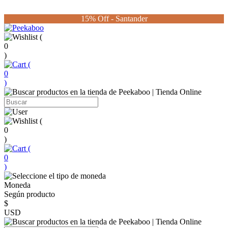
15% Off - Santander
(
0
)
(
0
)
(
0
)
(
0
)
Moneda
Según producto
$
USD