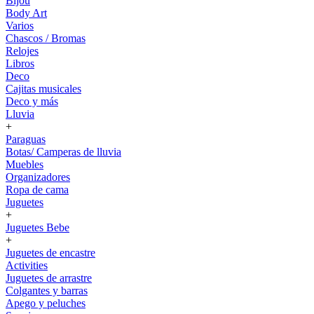
Bijou
Body Art
Varios
Chascos / Bromas
Relojes
Libros
Deco
Cajitas musicales
Deco y más
Lluvia
+
Paraguas
Botas/ Camperas de lluvia
Muebles
Organizadores
Ropa de cama
Juguetes
+
Juguetes Bebe
+
Juguetes de encastre
Activities
Juguetes de arrastre
Colgantes y barras
Apego y peluches