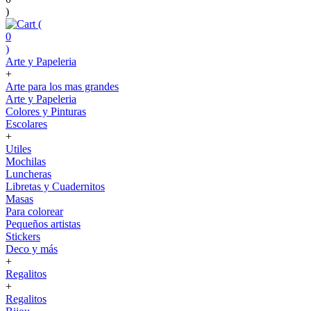
)
(
0
)
Arte y Papeleria
+
Arte para los mas grandes
Arte y Papeleria
Colores y Pinturas
Escolares
+
Utiles
Mochilas
Luncheras
Libretas y Cuadernitos
Masas
Para colorear
Pequeños artistas
Stickers
Deco y más
+
Regalitos
+
Regalitos