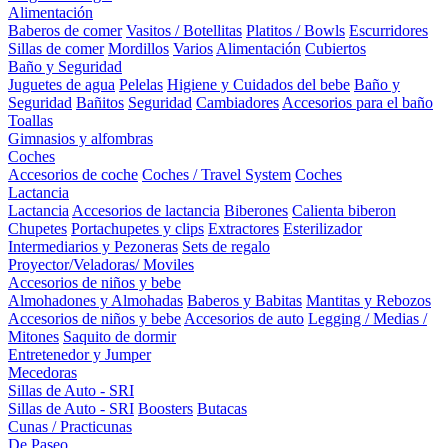
Alimentación
Baberos de comer
Vasitos / Botellitas
Platitos / Bowls
Escurridores
Sillas de comer
Mordillos
Varios
Alimentación
Cubiertos
Baño y Seguridad
Juguetes de agua
Pelelas
Higiene y Cuidados del bebe
Baño y
Seguridad
Bañitos
Seguridad
Cambiadores
Accesorios para el baño
Toallas
Gimnasios y alfombras
Coches
Accesorios de coche
Coches / Travel System
Coches
Lactancia
Lactancia
Accesorios de lactancia
Biberones
Calienta biberon
Chupetes
Portachupetes y clips
Extractores
Esterilizador
Intermediarios y Pezoneras
Sets de regalo
Proyector/Veladoras/ Moviles
Accesorios de niños y bebe
Almohadones y Almohadas
Baberos y Babitas
Mantitas y Rebozos
Accesorios de niños y bebe
Accesorios de auto
Legging / Medias /
Mitones
Saquito de dormir
Entretenedor y Jumper
Mecedoras
Sillas de Auto - SRI
Sillas de Auto - SRI
Boosters
Butacas
Cunas / Practicunas
De Paseo