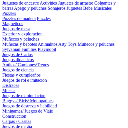
Juguetes de encastre
Activities
Juguetes de arrastre
Colgantes y
barras
Apego y peluches
Sonajeros
Juguetes Bebe
Musicales
Puzzles
Puzzles de madera
Puzzles
Magneticos
Juegos de mesa
Exterior y exploracion
Muñecos y peluches
Muñecas y bebotes
Animalitos
Arty Toys
Muñecos y peluches
Sylvanian Families
Playmobil
Juegos de Cartas
Juegos didacticos
Autitos/ Camiones/Trenes
Juegos de ciencia
Fiestas y cumpleaños
Juegos de rol e imitacion
Disfraces
Musica
Juegos de manipulacion
Buggys/ Bicis/ Monopatines
Juegos de destreza y habilidad
Minigames/ Juegos de Viaje
Construccion
Carpas / Casitas
Juegos de magia