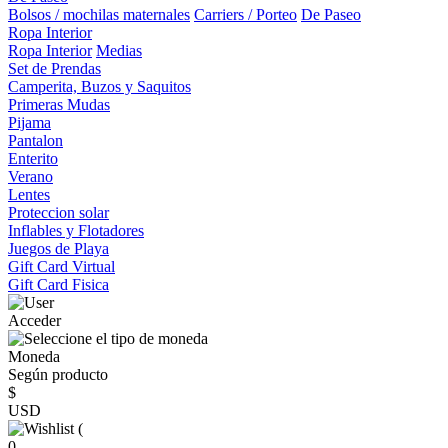
Bolsos / mochilas maternales
Carriers / Porteo
De Paseo
Ropa Interior
Ropa Interior
Medias
Set de Prendas
Camperita, Buzos y Saquitos
Primeras Mudas
Pijama
Pantalon
Enterito
Verano
Lentes
Proteccion solar
Inflables y Flotadores
Juegos de Playa
Gift Card Virtual
Gift Card Fisica
Acceder
Moneda
Según producto
$
USD
(
0