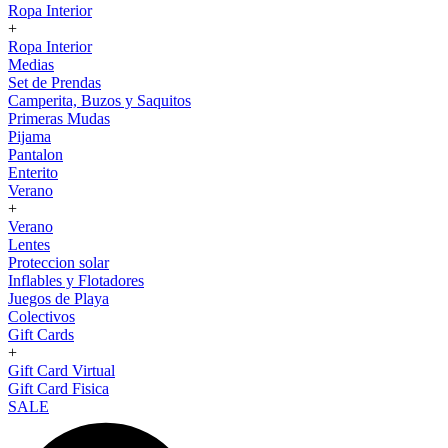
Ropa Interior
+
Ropa Interior
Medias
Set de Prendas
Camperita, Buzos y Saquitos
Primeras Mudas
Pijama
Pantalon
Enterito
Verano
+
Verano
Lentes
Proteccion solar
Inflables y Flotadores
Juegos de Playa
Colectivos
Gift Cards
+
Gift Card Virtual
Gift Card Fisica
SALE