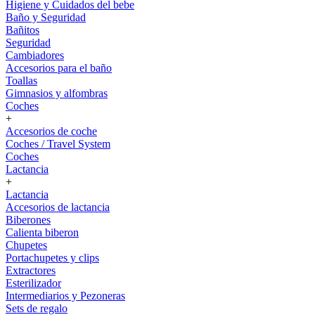
Higiene y Cuidados del bebe
Baño y Seguridad
Bañitos
Seguridad
Cambiadores
Accesorios para el baño
Toallas
Gimnasios y alfombras
Coches
+
Accesorios de coche
Coches / Travel System
Coches
Lactancia
+
Lactancia
Accesorios de lactancia
Biberones
Calienta biberon
Chupetes
Portachupetes y clips
Extractores
Esterilizador
Intermediarios y Pezoneras
Sets de regalo