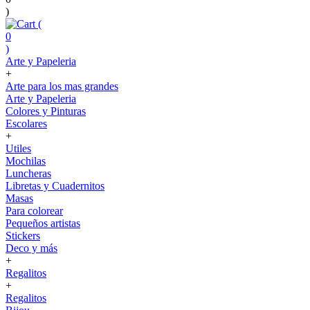
)
(
0
)
Arte y Papeleria
+
Arte para los mas grandes
Arte y Papeleria
Colores y Pinturas
Escolares
+
Utiles
Mochilas
Luncheras
Libretas y Cuadernitos
Masas
Para colorear
Pequeños artistas
Stickers
Deco y más
+
Regalitos
+
Regalitos