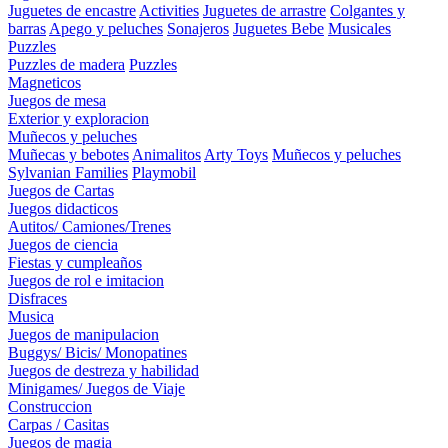
Juguetes de encastre
Activities
Juguetes de arrastre
Colgantes y
barras
Apego y peluches
Sonajeros
Juguetes Bebe
Musicales
Puzzles
Puzzles de madera
Puzzles
Magneticos
Juegos de mesa
Exterior y exploracion
Muñecos y peluches
Muñecas y bebotes
Animalitos
Arty Toys
Muñecos y peluches
Sylvanian Families
Playmobil
Juegos de Cartas
Juegos didacticos
Autitos/ Camiones/Trenes
Juegos de ciencia
Fiestas y cumpleaños
Juegos de rol e imitacion
Disfraces
Musica
Juegos de manipulacion
Buggys/ Bicis/ Monopatines
Juegos de destreza y habilidad
Minigames/ Juegos de Viaje
Construccion
Carpas / Casitas
Juegos de magia