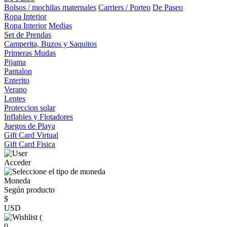
Bolsos / mochilas maternales
Carriers / Porteo
De Paseo
Ropa Interior
Ropa Interior
Medias
Set de Prendas
Camperita, Buzos y Saquitos
Primeras Mudas
Pijama
Pantalon
Enterito
Verano
Lentes
Proteccion solar
Inflables y Flotadores
Juegos de Playa
Gift Card Virtual
Gift Card Fisica
Acceder
Moneda
Según producto
$
USD
(
0