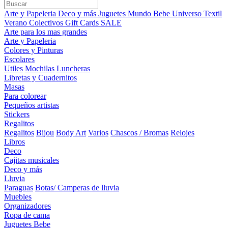
Arte y Papeleria
Deco y más
Juguetes
Mundo Bebe
Universo Textil
Verano
Colectivos
Gift Cards
SALE
Arte para los mas grandes
Arte y Papeleria
Colores y Pinturas
Escolares
Utiles
Mochilas
Luncheras
Libretas y Cuadernitos
Masas
Para colorear
Pequeños artistas
Stickers
Regalitos
Regalitos
Bijou
Body Art
Varios
Chascos / Bromas
Relojes
Libros
Deco
Cajitas musicales
Deco y más
Lluvia
Paraguas
Botas/ Camperas de lluvia
Muebles
Organizadores
Ropa de cama
Juguetes Bebe