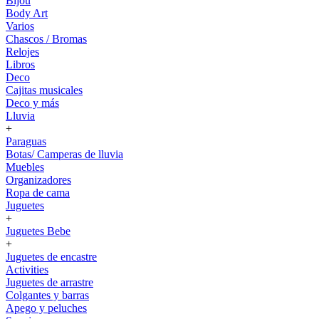
Bijou
Body Art
Varios
Chascos / Bromas
Relojes
Libros
Deco
Cajitas musicales
Deco y más
Lluvia
+
Paraguas
Botas/ Camperas de lluvia
Muebles
Organizadores
Ropa de cama
Juguetes
+
Juguetes Bebe
+
Juguetes de encastre
Activities
Juguetes de arrastre
Colgantes y barras
Apego y peluches