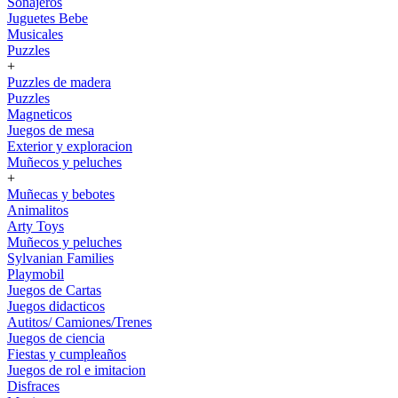
Sonajeros
Juguetes Bebe
Musicales
Puzzles
+
Puzzles de madera
Puzzles
Magneticos
Juegos de mesa
Exterior y exploracion
Muñecos y peluches
+
Muñecas y bebotes
Animalitos
Arty Toys
Muñecos y peluches
Sylvanian Families
Playmobil
Juegos de Cartas
Juegos didacticos
Autitos/ Camiones/Trenes
Juegos de ciencia
Fiestas y cumpleaños
Juegos de rol e imitacion
Disfraces