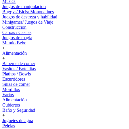
Musica
Juegos de manipulacion
Buggys/ Bicis/ Monopatines
Juegos de destreza y habilidad
Minigames/ Juegos de Viaje
Construccion
Carpas / Casitas
Juegos de magia
Mundo Bebe
+
Alimentación
+
Baberos de comer
Vasitos / Botellitas
Platitos / Bowls
Escurridores
Sillas de comer
Mordillos
Varios
Alimentación
Cubiertos
Baño y Seguridad
+
Juguetes de agua
Pelelas