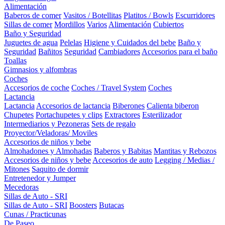
Alimentación
Baberos de comer
Vasitos / Botellitas
Platitos / Bowls
Escurridores
Sillas de comer
Mordillos
Varios
Alimentación
Cubiertos
Baño y Seguridad
Juguetes de agua
Pelelas
Higiene y Cuidados del bebe
Baño y
Seguridad
Bañitos
Seguridad
Cambiadores
Accesorios para el baño
Toallas
Gimnasios y alfombras
Coches
Accesorios de coche
Coches / Travel System
Coches
Lactancia
Lactancia
Accesorios de lactancia
Biberones
Calienta biberon
Chupetes
Portachupetes y clips
Extractores
Esterilizador
Intermediarios y Pezoneras
Sets de regalo
Proyector/Veladoras/ Moviles
Accesorios de niños y bebe
Almohadones y Almohadas
Baberos y Babitas
Mantitas y Rebozos
Accesorios de niños y bebe
Accesorios de auto
Legging / Medias /
Mitones
Saquito de dormir
Entretenedor y Jumper
Mecedoras
Sillas de Auto - SRI
Sillas de Auto - SRI
Boosters
Butacas
Cunas / Practicunas
De Paseo