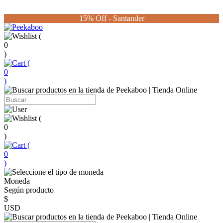
15% Off - Santander
(
0
)
(
0
)
(
0
)
(
0
)
Moneda
Según producto
$
USD