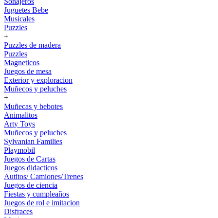
Sonajeros
Juguetes Bebe
Musicales
Puzzles
+
Puzzles de madera
Puzzles
Magneticos
Juegos de mesa
Exterior y exploracion
Muñecos y peluches
+
Muñecas y bebotes
Animalitos
Arty Toys
Muñecos y peluches
Sylvanian Families
Playmobil
Juegos de Cartas
Juegos didacticos
Autitos/ Camiones/Trenes
Juegos de ciencia
Fiestas y cumpleaños
Juegos de rol e imitacion
Disfraces