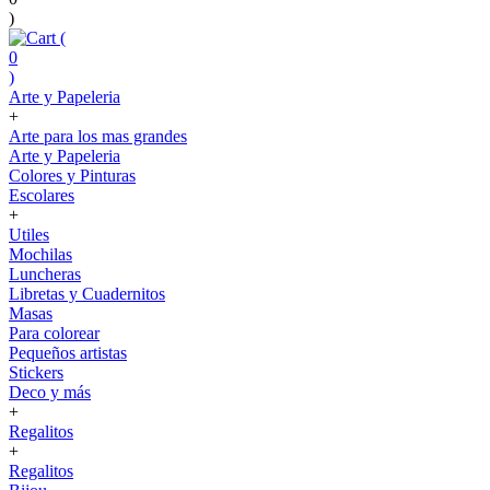
)
(
0
)
Arte y Papeleria
+
Arte para los mas grandes
Arte y Papeleria
Colores y Pinturas
Escolares
+
Utiles
Mochilas
Luncheras
Libretas y Cuadernitos
Masas
Para colorear
Pequeños artistas
Stickers
Deco y más
+
Regalitos
+
Regalitos