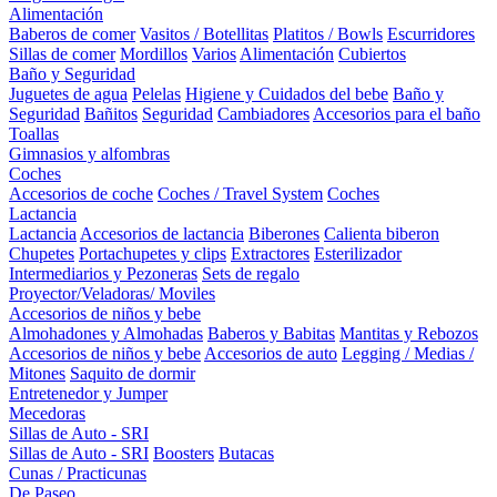
Alimentación
Baberos de comer
Vasitos / Botellitas
Platitos / Bowls
Escurridores
Sillas de comer
Mordillos
Varios
Alimentación
Cubiertos
Baño y Seguridad
Juguetes de agua
Pelelas
Higiene y Cuidados del bebe
Baño y
Seguridad
Bañitos
Seguridad
Cambiadores
Accesorios para el baño
Toallas
Gimnasios y alfombras
Coches
Accesorios de coche
Coches / Travel System
Coches
Lactancia
Lactancia
Accesorios de lactancia
Biberones
Calienta biberon
Chupetes
Portachupetes y clips
Extractores
Esterilizador
Intermediarios y Pezoneras
Sets de regalo
Proyector/Veladoras/ Moviles
Accesorios de niños y bebe
Almohadones y Almohadas
Baberos y Babitas
Mantitas y Rebozos
Accesorios de niños y bebe
Accesorios de auto
Legging / Medias /
Mitones
Saquito de dormir
Entretenedor y Jumper
Mecedoras
Sillas de Auto - SRI
Sillas de Auto - SRI
Boosters
Butacas
Cunas / Practicunas
De Paseo