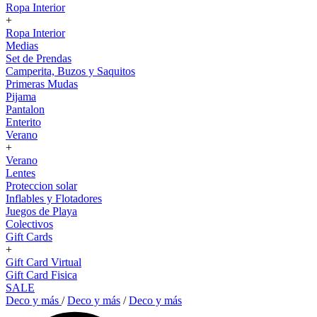
Ropa Interior
+
Ropa Interior
Medias
Set de Prendas
Camperita, Buzos y Saquitos
Primeras Mudas
Pijama
Pantalon
Enterito
Verano
+
Verano
Lentes
Proteccion solar
Inflables y Flotadores
Juegos de Playa
Colectivos
Gift Cards
+
Gift Card Virtual
Gift Card Fisica
SALE
Deco y más
/
Deco y más
/
Deco y más