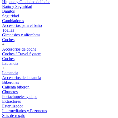
Higiene y Cuidados del bebe
Baño y Seguridad
Bañitos
Seguridad
Cambiadores
Accesorios para el baño
Toallas
Gimnasios y alfombras
Coches
+
Accesorios de coche
Coches / Travel System
Coches
Lactancia
+
Lactancia
Accesorios de lactancia
Biberones
Calienta biberon
Chupetes
Portachupetes y clips
Extractores
Esterilizador
Intermediarios y Pezoneras
Sets de regalo