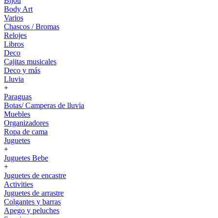
Bijou
Body Art
Varios
Chascos / Bromas
Relojes
Libros
Deco
Cajitas musicales
Deco y más
Lluvia
+
Paraguas
Botas/ Camperas de lluvia
Muebles
Organizadores
Ropa de cama
Juguetes
+
Juguetes Bebe
+
Juguetes de encastre
Activities
Juguetes de arrastre
Colgantes y barras
Apego y peluches