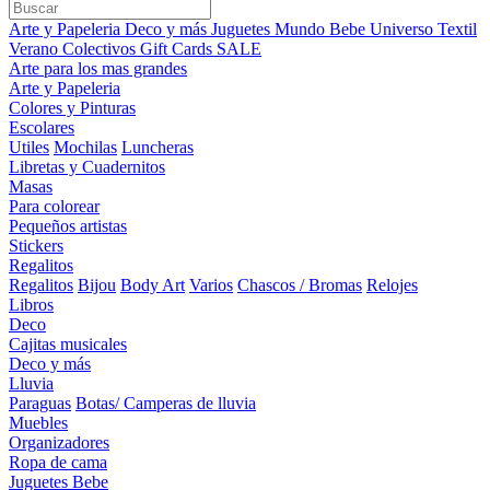
Arte y Papeleria
Deco y más
Juguetes
Mundo Bebe
Universo Textil
Verano
Colectivos
Gift Cards
SALE
Arte para los mas grandes
Arte y Papeleria
Colores y Pinturas
Escolares
Utiles
Mochilas
Luncheras
Libretas y Cuadernitos
Masas
Para colorear
Pequeños artistas
Stickers
Regalitos
Regalitos
Bijou
Body Art
Varios
Chascos / Bromas
Relojes
Libros
Deco
Cajitas musicales
Deco y más
Lluvia
Paraguas
Botas/ Camperas de lluvia
Muebles
Organizadores
Ropa de cama
Juguetes Bebe