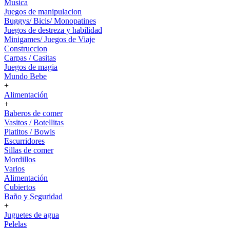
Musica
Juegos de manipulacion
Buggys/ Bicis/ Monopatines
Juegos de destreza y habilidad
Minigames/ Juegos de Viaje
Construccion
Carpas / Casitas
Juegos de magia
Mundo Bebe
+
Alimentación
+
Baberos de comer
Vasitos / Botellitas
Platitos / Bowls
Escurridores
Sillas de comer
Mordillos
Varios
Alimentación
Cubiertos
Baño y Seguridad
+
Juguetes de agua
Pelelas