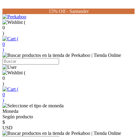
15% Off - Santander
(
0
)
(
0
)
(
0
)
(
0
)
Moneda
Según producto
$
USD