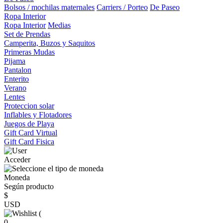
Bolsos / mochilas maternales
Carriers / Porteo
De Paseo
Ropa Interior
Ropa Interior
Medias
Set de Prendas
Camperita, Buzos y Saquitos
Primeras Mudas
Pijama
Pantalon
Enterito
Verano
Lentes
Proteccion solar
Inflables y Flotadores
Juegos de Playa
Gift Card Virtual
Gift Card Fisica
Acceder
Moneda
Según producto
$
USD
(
0