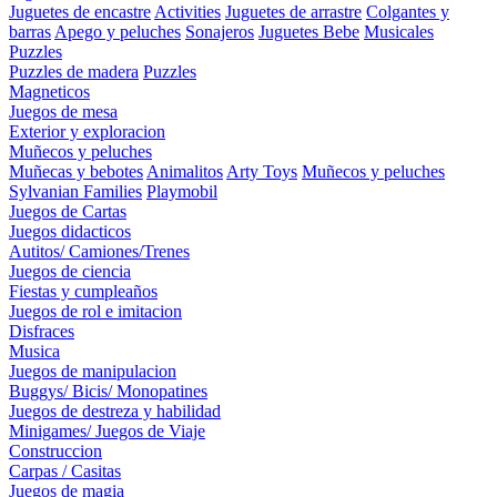
Juguetes de encastre
Activities
Juguetes de arrastre
Colgantes y
barras
Apego y peluches
Sonajeros
Juguetes Bebe
Musicales
Puzzles
Puzzles de madera
Puzzles
Magneticos
Juegos de mesa
Exterior y exploracion
Muñecos y peluches
Muñecas y bebotes
Animalitos
Arty Toys
Muñecos y peluches
Sylvanian Families
Playmobil
Juegos de Cartas
Juegos didacticos
Autitos/ Camiones/Trenes
Juegos de ciencia
Fiestas y cumpleaños
Juegos de rol e imitacion
Disfraces
Musica
Juegos de manipulacion
Buggys/ Bicis/ Monopatines
Juegos de destreza y habilidad
Minigames/ Juegos de Viaje
Construccion
Carpas / Casitas
Juegos de magia